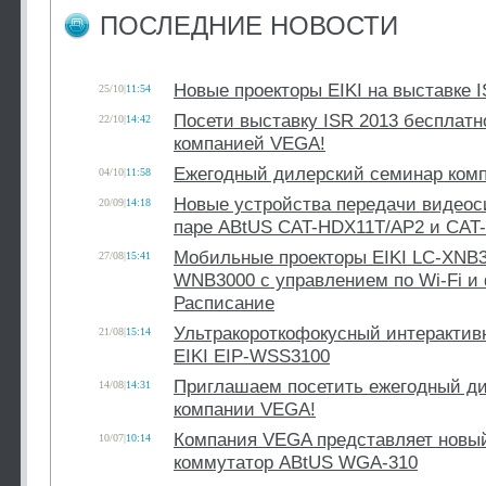
ПОСЛЕДНИЕ НОВОСТИ
Новые проекторы EIKI на выставке I
25/10
|
11:54
Посети выставку ISR 2013 бесплатн
22/10
|
14:42
компанией VEGA!
Ежегодный дилерский семинар ком
04/10
|
11:58
Новые устройства передачи видеос
20/09
|
14:18
паре ABtUS CAT-HDX11T/AP2 и CAT
Мобильные проекторы EIKI LC-XNB3
27/08
|
15:41
WNB3000 с управлением по Wi-Fi и
Расписание
Ультракороткофокусный интерактив
21/08
|
15:14
EIKI EIP-WSS3100
Приглашаем посетить ежегодный д
14/08
|
14:31
компании VEGA!
Компания VEGA представляет новы
10/07
|
10:14
коммутатор ABtUS WGA-310