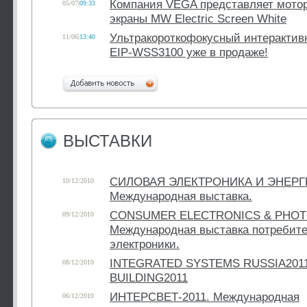
Компания VEGA представляет мото
05/07
|
09:33
экраны MW Electric Screen White
Ультракороткофокусный интерактивн
11/06
|
13:40
EIP-WSS3100 уже в продаже!
ВЫСТАВКИ
СИЛОВАЯ ЭЛЕКТРОНИКА И ЭНЕРГЕ
10/12/2010
Международная выставка.
CONSUMER ELECTRONICS & PHOTO
09/12/2010
Международная выставка потребите
электроники.
INTEGRATED SYSTEMS RUSSIA2011
08/12/2010
BUILDING2011
ИНТЕРСВЕТ-2011. Международная
06/12/2010