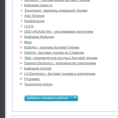
Whirlpool - торговая марка бытовой техники
Компания Vasko.ru
5
Эльдорадо - магазины домашней техники
6
Альт Телеком
7
PulsElectronic
8
I.S.P.A.
9
ООО «РЕАЛЬТ-М» - обслуживание оргтехники
10
Компания Инфолед
11
Мега
12
М.Видео - продажа бытовой техники
13
Gorenje - бытовая техника из Словении
14
Tefal - производитель посуды и бытовой техники
15
Daewoo Electronics - производство электроники
16
Компания Grovold
17
LG Electronics - бытовая техника и электроника
18
Русклимат
19
Технология успеха
20