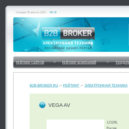
Сегодня
09 августа 2026
|
06:18
РЕЙТИНГ САЙТОВ
РЕЙТИНГ КОМПАНИЙ
ТЕНДЕР
B2B-BROKER.RU
->
РЕЙТИНГ
->
ЭЛЕКТРОННАЯ ТЕХНИКА
VEGA AV
123290,
Россия,