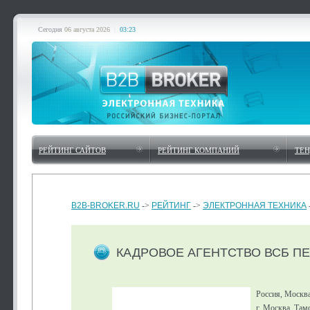
Сегодня
06 августа 2026
|
03:23
РЕЙТИНГ САЙТОВ
РЕЙТИНГ КОМПАНИЙ
ТЕ
B2B-BROKER.RU
->
РЕЙТИНГ
->
ЭЛЕКТРОННАЯ ТЕХНИКА
КАДРОВОЕ АГЕНТСТВО ВСБ П
Россия, Москв
г. Москва, Там