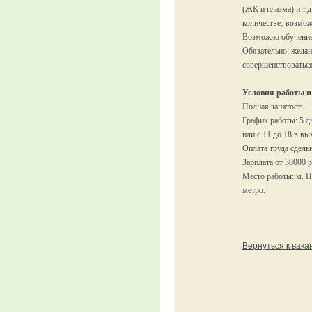
(ЖК и плазма) и т.д
количестве‚ возмож
Возможно обучени
Обязательно: желан
совершенствоваться
Условия работы и
Полная занятость.
График работы: 5 дн
или с 11 до 18 в в
Оплата труда сдель
Зарплата от 30000 
Место работы: м. П
метро.
Вернуться к вак