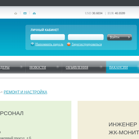
USD
30.6034
| EUR
40.0599
Напомнить пароль
Зарегистрироваться
НДЕРЫ
НОВОСТИ
ОБЪЯВЛЕНИЯ
ВАКАНСИИ
->
РЕМОНТ И НАСТРОЙКА
ЕРСОНАЛ
ИНЖЕНЕР
ЖК-МОНИ
а
оженный проезд, д.6