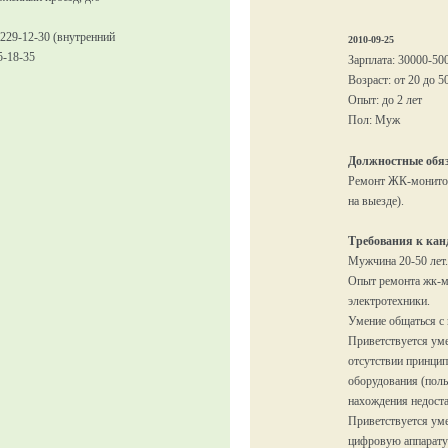
 229-12-30 (внутренний
2010-09-25
5-18-35
Зарплата: 30000-50
Возраст: от 20 до 5
Опыт: до 2 лет
Пол: Муж
Должностные обяз
Ремонт ЖК-монитор
на выезде).
Требования к кан
Мужчина 20-50 лет.
Опыт ремонта жк-м
электротехники.
Умение общаться с 
Приветствуется ум
отсутствии принцип
оборудования (пол
нахождения недост
Приветствуется ум
цифровую аппарату