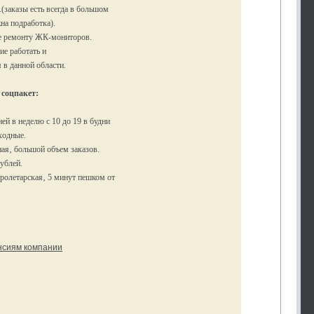
.(заказы есть всегда в большом
на подработка).
е ремонту ЖК-мониторов.
ие работать и
 в данной области.
 соцпакет:
ей в неделю с 10 до 19 в будни
ыходные.
ная‚ большой объем заказов.
рублей.
ролетарская‚ 5 минут пешком от
ансиям компании