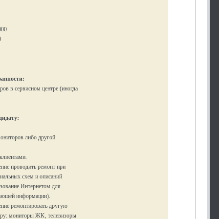
000
0
анности:
ов в сервисном центре (иногда
дидату:
ониторов либо другой
клиентами.
ение проводить ремонт при
иальных схем и описаний
ьзование Интернетом для
ающей информации).
ение ремонтировать другую
ру: мониторы ЖК‚ телевизоры