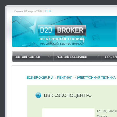
Сегодня
08 августа 2026
|
21:12
РЕЙТИНГ САЙТОВ
РЕЙТИНГ КОМПАНИЙ
ТЕНДЕР
B2B-BROKER.RU
->
РЕЙТИНГ
->
ЭЛЕКТРОННАЯ ТЕХНИКА
ЦВК «ЭКСПОЦЕНТР»
123100, Россия
Москва