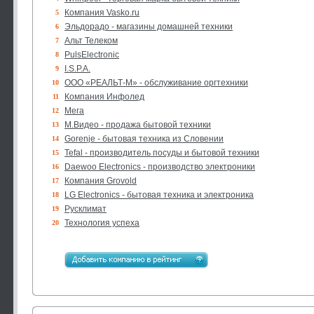
Компания Vasko.ru
5
Эльдорадо - магазины домашней техники
6
Альт Телеком
7
PulsElectronic
8
I.S.P.A.
9
ООО «РЕАЛЬТ-М» - обслуживание оргтехники
10
Компания Инфолед
11
Мега
12
М.Видео - продажа бытовой техники
13
Gorenje - бытовая техника из Словении
14
Tefal - производитель посуды и бытовой техники
15
Daewoo Electronics - производство электроники
16
Компания Grovold
17
LG Electronics - бытовая техника и электроника
18
Русклимат
19
Технология успеха
20