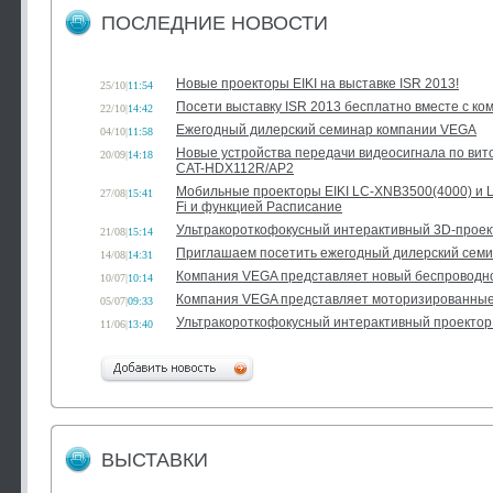
ПОСЛЕДНИЕ НОВОСТИ
Новые проекторы EIKI на выставке ISR 2013!
25/10
|
11:54
Посети выставку ISR 2013 бесплатно вместе с к
22/10
|
14:42
Ежегодный дилерский семинар компании VEGA
04/10
|
11:58
Новые устройства передачи видеосигнала по вит
20/09
|
14:18
CAT-HDX112R/AP2
Мобильные проекторы EIKI LC-XNB3500(4000) и 
27/08
|
15:41
Fi и функцией Расписание
Ультракороткофокусный интерактивный 3D-проек
21/08
|
15:14
Приглашаем посетить ежегодный дилерский сем
14/08
|
14:31
Компания VEGA представляет новый беспроводн
10/07
|
10:14
Компания VEGA представляет моторизированные э
05/07
|
09:33
Ультракороткофокусный интерактивный проектор 
11/06
|
13:40
ВЫСТАВКИ