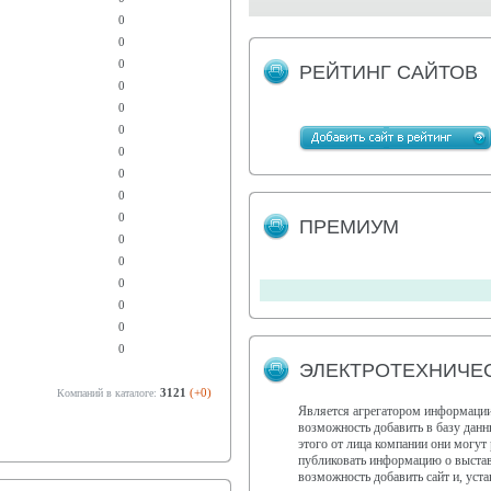
0
0
0
РЕЙТИНГ САЙТОВ
0
0
0
0
0
0
0
ПРЕМИУМ
0
0
0
0
0
0
ЭЛЕКТРОТЕХНИЧЕС
3121
(+0)
Компаний в каталоге:
Является агрегатором информации
возможность добавить в базу дан
этого от лица компании они могут 
публиковать информацию о выстав
возможность добавить сайт и, у