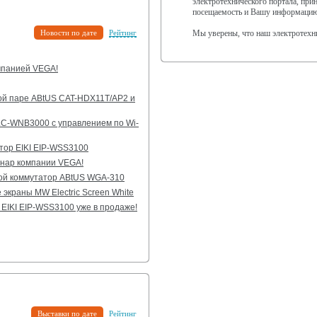
электротехнического портала, при
посещаемость и Вашу информацию 
Новости по дате
Рейтинг
Мы уверены, что наш электротехн
омпанией VEGA!
ой паре ABtUS CAT-HDX11T/AP2 и
LC-WNB3000 с управлением по Wi-
тор EIKI EIP-WSS3100
инар компании VEGA!
ой коммутатор ABtUS WGA-310
краны MW Electric Screen White
EIKI EIP-WSS3100 уже в продаже!
Выставки по дате
Рейтинг