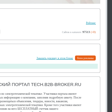
Рейтинг
97513
(+0)
Сайтов в каталоге:
Заказать рекламу в этом блоке
Блок рекламы
КИЙ ПОРТАЛ TECH.B2B-BROKER.RU
 по электротехнической тематике. Участники портала имеют
ных информацию о компании, заполнив подробную анкету. После
размещаться объявления, тендеры, новости, вакансии,
ках электротехнической тематики. Кроме того участники имеют
становив на него БЕСПЛАТНЫЙ счетчик нашего